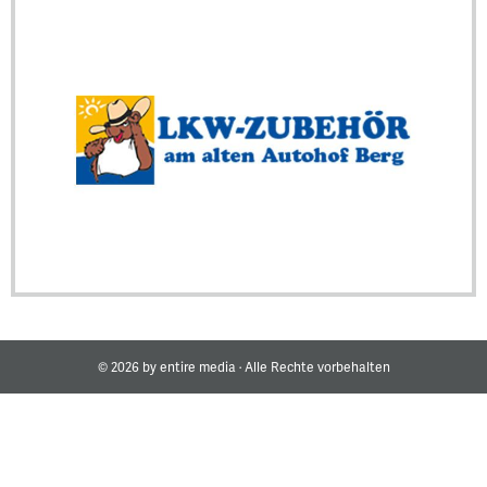
© 2026 by entire media · Alle Rechte vorbehalten